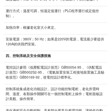
運行方式：溫度可調，恒溫定值運行（PLC程序運行或定值控
制）。
加熱功率：根據老化室大小來定。
安裝電源：380V；50 Hz；如果是220V的電源，電流最少要提供
120A的供我們安裝。
四、控制系統及安全保護措施
電控設計參照《低壓配電設計規范》GB50054-95，《供配電設
計規范》GB5002S2-95，《電氣裝置安裝工程接地裝置施工及驗
收規范》GB50169-92，使電控設計標準化。
控制系統集成老化功能設計。設計功能控制電柜，老化所需時
間、溫度、各類操作開關可在一個控制電柜上操作；電柜面板設
計美觀、操作簡單。
老化過程可全自動控制，具有部分異常自處理功能，讓操作自動