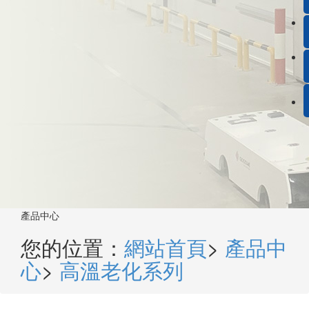
產品中心
您的位置：
網站首頁
>
產品中
心
>
高溫老化系列