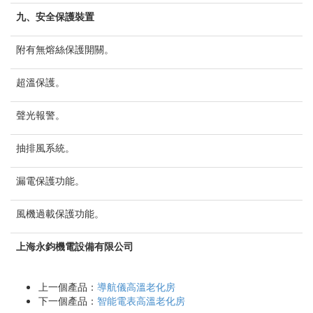
九、安全保護裝置
附有無熔絲保護開關。
超溫保護。
聲光報警。
抽排風系統。
漏電保護功能。
風機過載保護功能。
上海永鈞機電設備有限公司
上一個產品：
導航儀高溫老化房
下一個產品：
智能電表高溫老化房