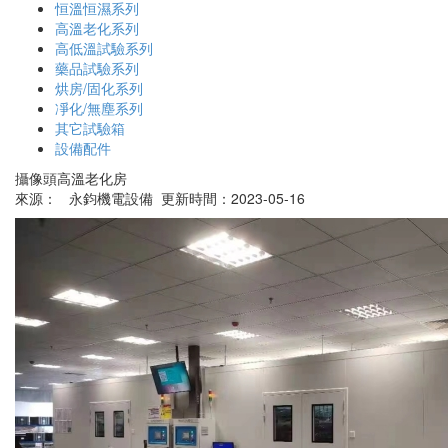
恒溫恒濕系列
高溫老化系列
高低溫試驗系列
藥品試驗系列
烘房/固化系列
凈化/無塵系列
其它試驗箱
設備配件
攝像頭高溫老化房
來源： 永鈞機電設備 更新時間：2023-05-16