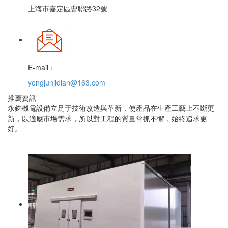
上海市嘉定區曹聯路32號
E-mail：
yongjunjidian@163.com
推薦資訊
永鈞機電設備立足于技術改造與革新，使產品在生產工藝上不斷更
新，以適應市場需求，所以對工程的質量常抓不懈，始終追求更
好。