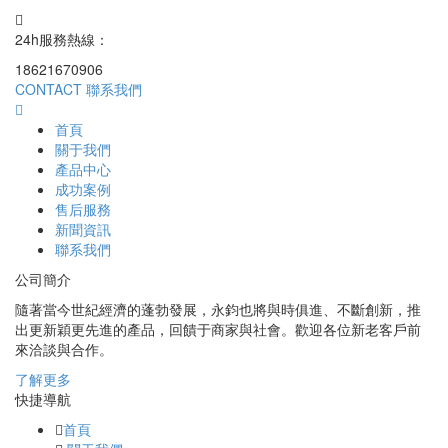
24h服務熱線：
18621670906
CONTACT
聯系我們
首頁
關于我們
產品中心
成功案例
售后服務
新聞資訊
聯系我們
公司簡介
隨著當今世紀經濟的蓬勃發展，永鈞也將與時俱進、不斷創新，推
出更新穎更先進的產品，回饋于商家與社會。歡迎各位新老客戶前
來洽談與合作。
了解更多
快捷導航
首頁