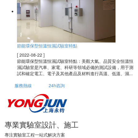
節能環保型恒溫恒濕試驗室特點
[ 2022-08-22 ]
節能環保型恒溫恒濕試驗室特點：美觀大氣、品質安全恒溫恒
濕試驗室是汽車、家電、科研等領域必備的測試設備，用于測
試和確定電工、電子及其他產品及材料進行高溫、低溫、濕...
服務熱線
24h咨詢
專業實驗室設計、施工
專注實驗室工程一站式解決方案